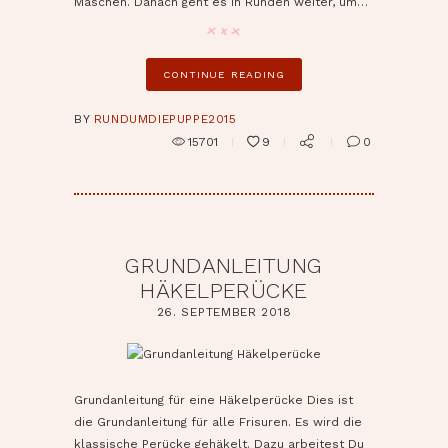
Maschen. Danach geht es in Runden weiter, um…
CONTINUE READING
BY
RUNDUMDIEPUPPE2015
15701
9
0
GRUNDANLEITUNG
HÄKELPERÜCKE
26. SEPTEMBER 2018
pin it
Grundanleitung für eine Häkelperücke Dies ist
die Grundanleitung für alle Frisuren. Es wird die
klassische Perücke gehäkelt. Dazu arbeitest Du