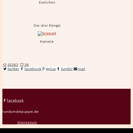
Eselchen
Die drei Könige
Kamele
25363
26
twitter
facebook
gplus
tumblr
mail
facebook
rundumdiepuppe.de
Impressum
Allgemeine Geschäftsbedingungen mit