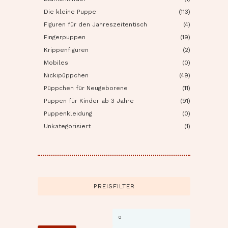
Die kleine Puppe
(113)
Figuren für den Jahreszeitentisch
(4)
Fingerpuppen
(19)
Krippenfiguren
(2)
Mobiles
(0)
Nickipüppchen
(49)
Püppchen für Neugeborene
(11)
Puppen für Kinder ab 3 Jahre
(91)
Puppenkleidung
(0)
Unkategorisiert
(1)
PREISFILTER
Min.
Max.
Preis
Preis