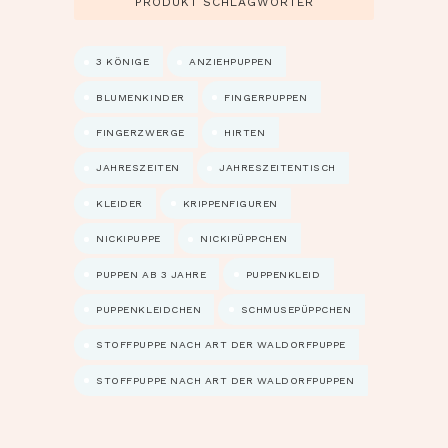
PRODUKT SCHLAGWÖRTER
3 KÖNIGE
ANZIEHPUPPEN
BLUMENKINDER
FINGERPUPPEN
FINGERZWERGE
HIRTEN
JAHRESZEITEN
JAHRESZEITENTISCH
KLEIDER
KRIPPENFIGUREN
NICKIPUPPE
NICKIPÜPPCHEN
PUPPEN AB 3 JAHRE
PUPPENKLEID
PUPPENKLEIDCHEN
SCHMUSEPÜPPCHEN
STOFFPUPPE NACH ART DER WALDORFPUPPE
STOFFPUPPE NACH ART DER WALDORFPUPPEN