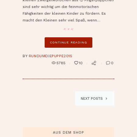
kleinen Zwergenkörbchen aus 🙂 Fingerpüppchen
sind sehr wichtig um die feinmotorischen
Fähigkeiten der kleinen Kinder zu fördern. Es
macht den Kleinen sehr viel Spaß, wenn…
CONTINUE READING
BY
RUNDUMDIEPUPPE2015
5785
10
0
NEXT POSTS
AUS DEM SHOP