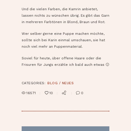
Zöpfchen
Und die vielen Farben, die Kamrin anbietet,
lassen nichts zu wünschen übrig. Es gibt das Garn
in mehreren Farbtönen in Blond, Braun und Rot.
Wer selber gerne eine Puppe machen möchte,
sollte sich bei Karin einmal umschauen, sie hat
noch viel mehr an Puppenmaterial.
Soviel für heute, über offene Haare oder die
Frisuren für Jungs erzähle ich bald auch etwas 🙂
CATEGORIES:
BLOG / NEUES
16571
10
0
BEITRAGSNAVIGATION