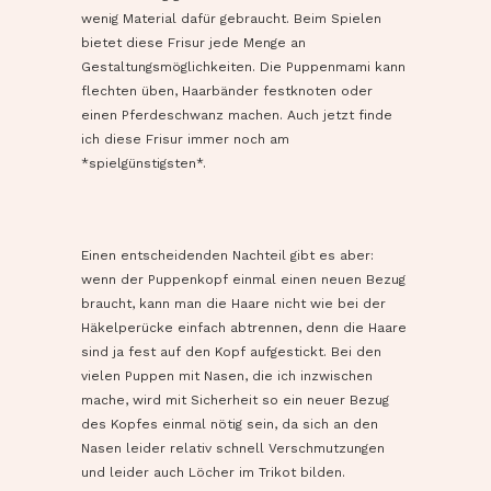
wenig Material dafür gebraucht. Beim Spielen
bietet diese Frisur jede Menge an
Gestaltungsmöglichkeiten. Die Puppenmami kann
flechten üben, Haarbänder festknoten oder
einen Pferdeschwanz machen. Auch jetzt finde
ich diese Frisur immer noch am
*spielgünstigsten*.
Geflochtener- oder
offener Zopf
Ein Pferdeschwanz
Mit Haarband
Zöpfchen oben
Einen entscheidenden Nachteil gibt es aber:
wenn der Puppenkopf einmal einen neuen Bezug
braucht, kann man die Haare nicht wie bei der
Häkelperücke einfach abtrennen, denn die Haare
sind ja fest auf den Kopf aufgestickt. Bei den
vielen Puppen mit Nasen, die ich inzwischen
mache, wird mit Sicherheit so ein neuer Bezug
des Kopfes einmal nötig sein, da sich an den
Nasen leider relativ schnell Verschmutzungen
und leider auch Löcher im Trikot bilden.