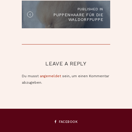
PUBLISHED IN
Published
PUPPENHAARE FÜR DIE
in
WALDORFPUPPE
the
post:
LEAVE A REPLY
Du musst
angemeldet
sein, um einen Kommentar
abzugeben.
FACEBOOK