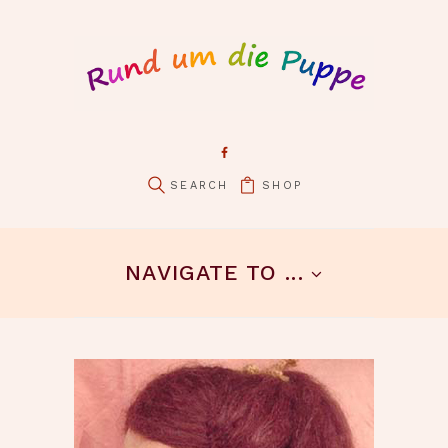
SHOP
pin it
NAVIGATE TO ...