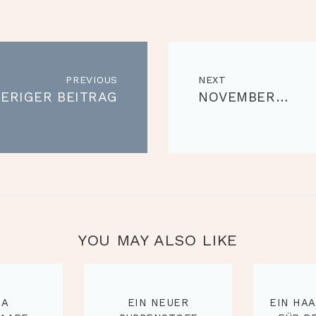
RAGSNAVIGATION
PREVIOUS
Previous
NEXT
Next
ERIGER BEITRAG
NOVEMBER…
post:
post:
YOU MAY ALSO LIKE
MA
EIN NEUER
EIN HA