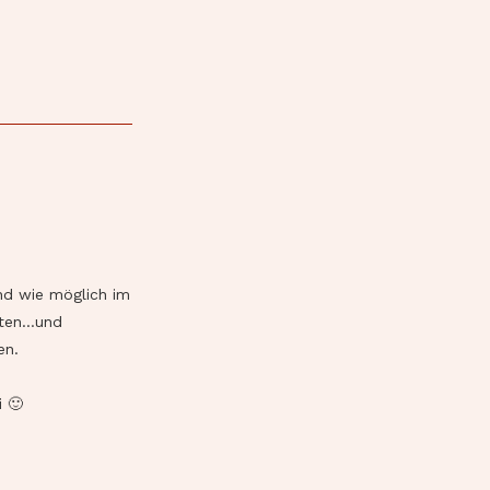
end wie möglich im
lten…und
en.
i 🙂