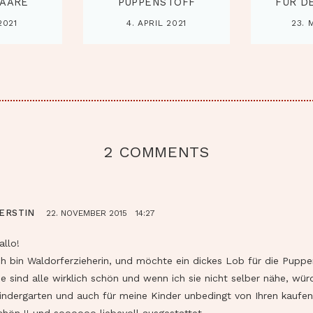
AARE
PUPPENSTOFF
FÜR D
2021
4. APRIL 2021
23. 
2 COMMENTS
ERSTIN
22. NOVEMBER 2015
14:27
allo!
ch bin Waldorferzieherin, und möchte ein dickes Lob für die Pupp
ie sind alle wirklich schön und wenn ich sie nicht selber nähe, wür
indergarten und auch für meine Kinder unbedingt von Ihren kaufen
chön !! und soooooo liebevoll ausgestattet.