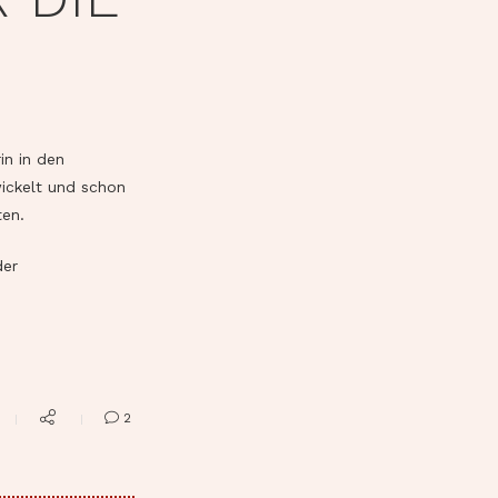
in in den
ickelt und schon
ten.
der
2