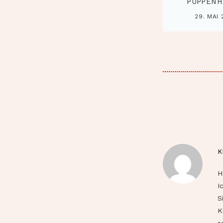
PUPPENH
29. MAI 
K
H
I
S
K
s