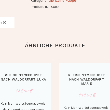
Kategorie:
Die kleine Puppe
Product ID:
6662
n (0)
ÄHNLICHE PRODUKTE
KLEINE STOFFPUPPE
KLEINE STOFFPUPPE
NACH WALDORFART LUKA
NACH WALDORFART
MARIE
129,00
€
119,00
€
Kein Mehrwertsteuerausweis,
Kein Mehrwertsteuerausweis,
da Kleinunternehmer nach