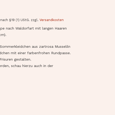
nach §19 (1) UStG.
zzgl.
Versandkosten
ppe nach Waldorfart mit langen Haaren
cm).
 Sommerkleidchen aus zartrosa Musseliln
eidchen mit einer farbenfrohen Rundpasse.
risuren gestalten.
den, schau hierzu auch in der