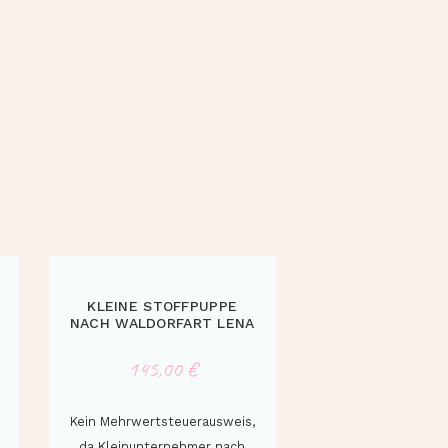
KLEINE STOFFPUPPE
NACH WALDORFART LENA
145,00
€
Kein Mehrwertsteuerausweis,
da Kleinunternehmer nach