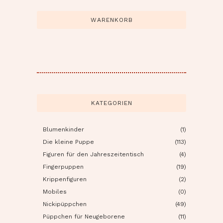
WARENKORB
KATEGORIEN
Blumenkinder
(1)
Die kleine Puppe
(113)
Figuren für den Jahreszeitentisch
(4)
Fingerpuppen
(19)
Krippenfiguren
(2)
Mobiles
(0)
Nickipüppchen
(49)
Püppchen für Neugeborene
(11)