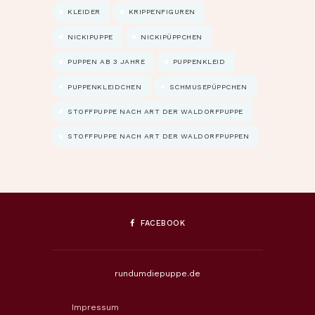
KLEIDER
KRIPPENFIGUREN
NICKIPUPPE
NICKIPÜPPCHEN
PUPPEN AB 3 JAHRE
PUPPENKLEID
PUPPENKLEIDCHEN
SCHMUSEPÜPPCHEN
STOFFPUPPE NACH ART DER WALDORFPUPPE
STOFFPUPPE NACH ART DER WALDORFPUPPEN
FACEBOOK
rundumdiepuppe.de
Impressum