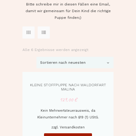
Bitte schreibe mir in diesen Fällen eine Email,
damit wir gemeinsam für Dein Kind die richtige
Puppe finden;)
Alle 6 Ergebnisse werden angezeigt
Nach
neuesten
sortiert
KLEINE STOFFPUPPE NACH WALDORFART
MALINA
129,00
€
Kein Mehrwertsteuerausweis, da
Kleinunternehmer nach §19 (1) UStG.
zzgl.
Versandkosten