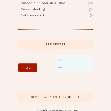
Puppen für Kinder ab 3 Jahre
(91)
Puppenkleidung
(0)
Unkategorisiert
(1)
PREISFILTER
Min.
Max.
Preis
Preis
FILTER
BESTBEWERTESTE PRODUKTE
MINIPÜPPCHEN NACH ART DER