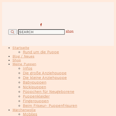
shop
Startseite
Rund um die Puppe
Blog / Neues
Shop
Meine Puppen
Infos
Die große Anziehpuppe
Die kleine Anziehpuppe
Babypuppen
Nickipuppen
Püppchen für Neugeborene
Puppenkleider
Fingerpuppen
Beim Friseur- Puppenfrisuren
Märchenwolle
Mobiles