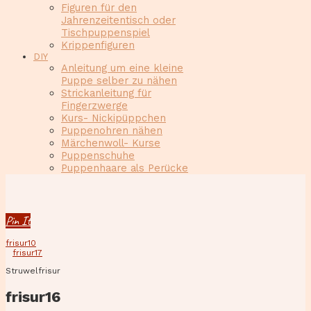
Figuren für den
Jahrenzeitentisch oder
Tischpuppenspiel
Krippenfiguren
DIY
Anleitung um eine kleine
Puppe selber zu nähen
Strickanleitung für
Fingerzwerge
Kurs- Nickipüppchen
Puppenohren nähen
Märchenwoll- Kurse
Puppenschuhe
Puppenhaare als Perücke
Pin It
frisur10
frisur17
Struwelfrisur
frisur16