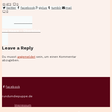
473
0
twitter
facebook
gplus
tumblr
mail
0
Beitragsnavigation
Published
Published in
in
the
Die Haare – Überblick
post:
Leave a Reply
Du musst
angemeldet
sein, um einen Kommentar
abzugeben.
facebook
rundumdiepuppe.de
Impressum