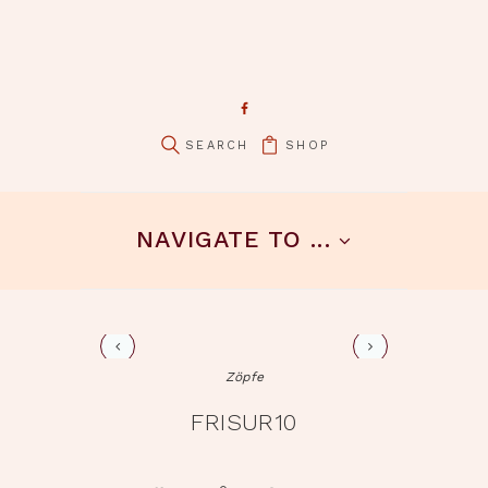
SHOP
pin it
NAVIGATE TO ...
frisur16
Zöpfe
FRISUR10