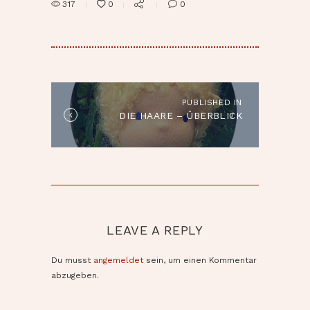
317
0
0
BEITRAGSNAVIGATION
PUBLISHED IN
Published
DIE HAARE – ÜBERBLICK
in
the
post:
LEAVE A REPLY
Du musst
angemeldet
sein, um einen Kommentar
abzugeben.