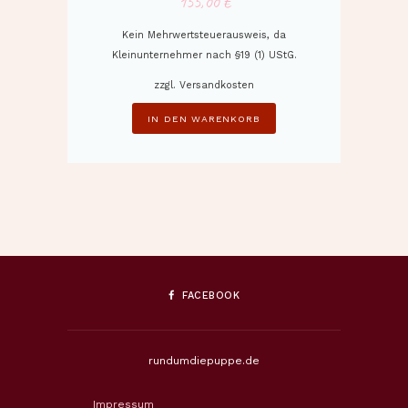
155,00
€
Kein Mehrwertsteuerausweis, da
Kleinunternehmer nach §19 (1) UStG.
zzgl.
Versandkosten
IN DEN WARENKORB
FACEBOOK
rundumdiepuppe.de
Impressum