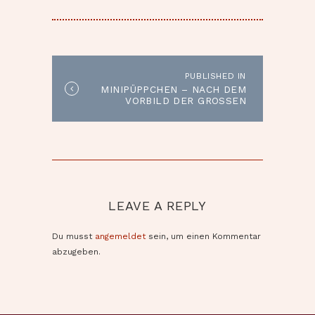
BEITRAGSNAVIGATION
PUBLISHED IN
Published
MINIPÜPPCHEN – NACH DEM
in
VORBILD DER GROSSEN
the
post:
LEAVE A REPLY
Du musst
angemeldet
sein, um einen Kommentar
abzugeben.