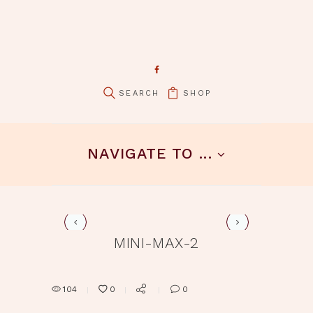
SHOP
pin it
NAVIGATE TO ...
mini-muetzen
MINI-MAX-2
104
0
0