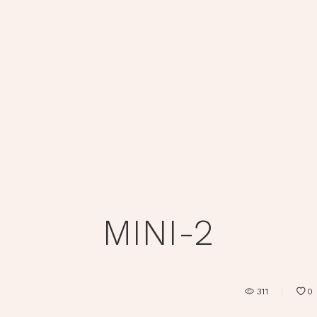
MINI-2
311
0