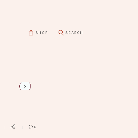
SHOP
pin it
mini-3
0