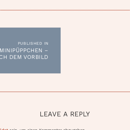
RAGSNAVIGATION
PUBLISHED IN
Published
MINIPÜPPCHEN –
in
CH DEM VORBILD
the
DER GROSSEN
post:
LEAVE A REPLY
ldet
sein, um einen Kommentar abzugeben.