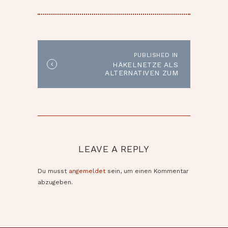
BEITRAGSNAVIGATION
PUBLISHED IN
Published
HÄKELNETZE ALS
in
ALTERNATIVEN ZUM
the
VERPACKUNGSWAHN
post:
LEAVE A REPLY
Du musst
angemeldet
sein, um einen Kommentar
abzugeben.