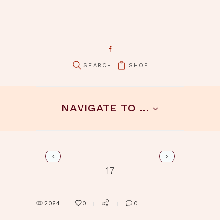
SHOP
pin it
NAVIGATE TO ...
19
17
2094
0
0