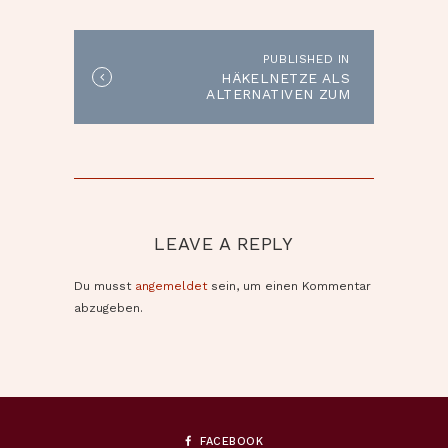
PUBLISHED IN
Published
HÄKELNETZE ALS
in
ALTERNATIVEN ZUM
the
VERPACKUNGSWAHN
post:
LEAVE A REPLY
Du musst
angemeldet
sein, um einen Kommentar
abzugeben.
FACEBOOK