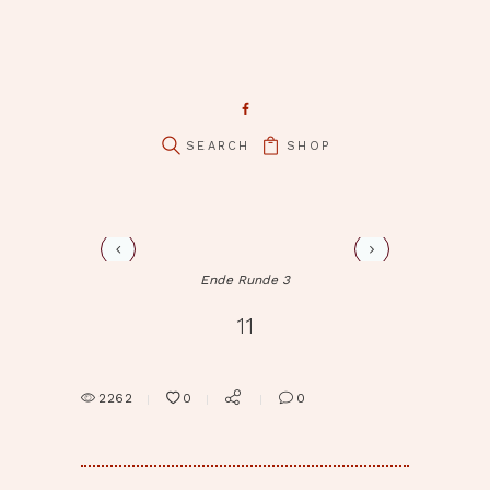
pin it
SHOP
12
Ende Runde 3
11
2262
0
0
BEITRAGSNAVIGATION