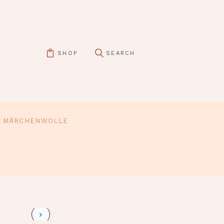
SHOP
MÄRCHENWOLLE
pin it
frisur4