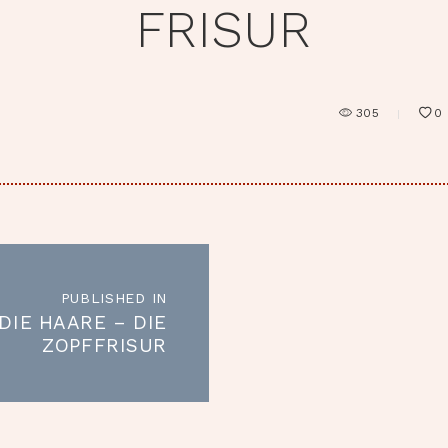
FRISUR
305
0
RAGSNAVIGATION
PUBLISHED IN
Published
DIE HAARE – DIE
in
ZOPFFRISUR
the
post: