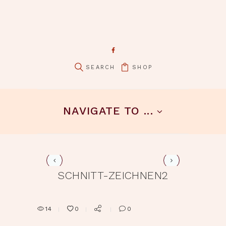
SHOP
pin it
NAVIGATE TO ...
proportionen
SCHNITT-ZEICHNEN2
14
0
0