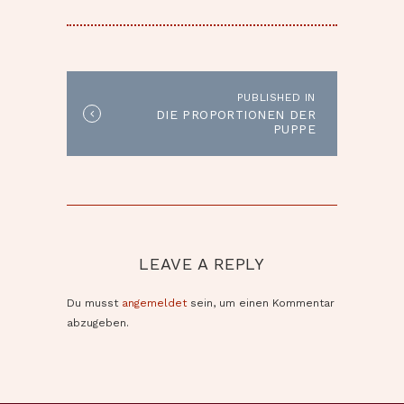
BEITRAGSNAVIGATION
PUBLISHED IN
Published
DIE PROPORTIONEN DER
in
PUPPE
the
post:
LEAVE A REPLY
Du musst
angemeldet
sein, um einen Kommentar
abzugeben.