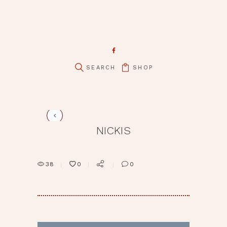
pin it
SHOP
NICKIS
38
0
0
BEITRAGSNAVIGATION