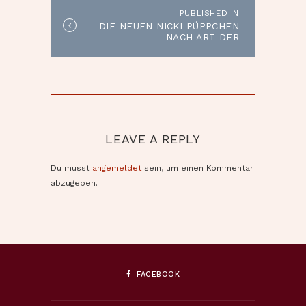
PUBLISHED IN
Published
DIE NEUEN NICKI PÜPPCHEN
in
NACH ART DER
the
WALDORFPUPPEN
post:
LEAVE A REPLY
Du musst
angemeldet
sein, um einen Kommentar
abzugeben.
FACEBOOK