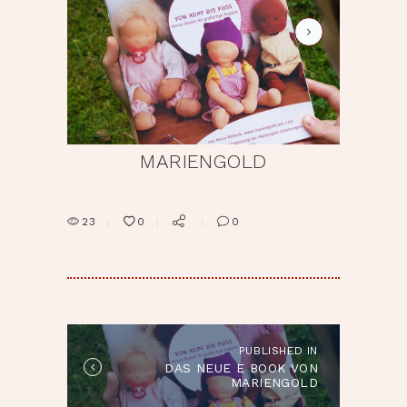
mariengold-2
MARIENGOLD
23
0
0
BEITRAGSNAVIGATION
PUBLISHED IN
Published
DAS NEUE E BOOK VON
in
MARIENGOLD
the