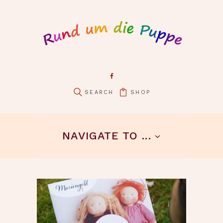
SHOP
pin it
NAVIGATE TO ...