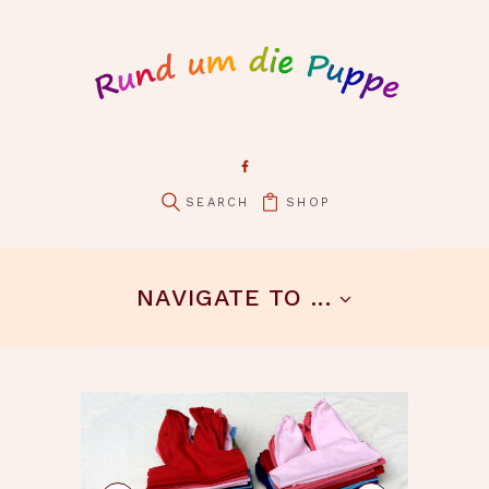
SHOP
pin it
NAVIGATE TO ...