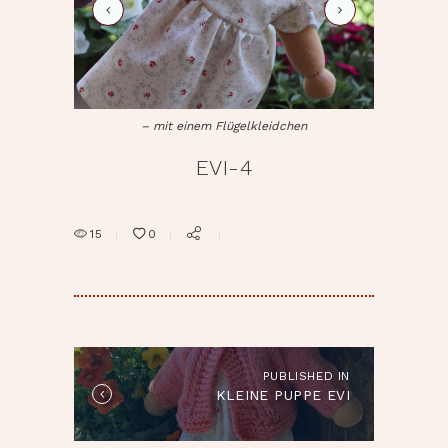
evi-5
– mit einem Flügelkleidchen
EVI-4
15
0
BEITRAGSNAVIGATION
PUBLISHED IN
Published
KLEINE PUPPE EVI
in
the
post: