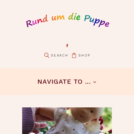
SHOP
pin it
NAVIGATE TO ...