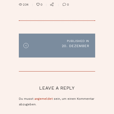
234
0
0
BEITRAGSNAVIGATION
PUBLISHED IN
Published
20. DEZEMBER
in
the
post:
LEAVE A REPLY
Du musst
angemeldet
sein, um einen Kommentar
abzugeben.