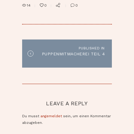
14
0
0
BEITRAGSNAVIGATION
PUBLISHED IN
Published
PUPPENMITMACHEREI TEIL 4
in
the
post:
LEAVE A REPLY
Du musst
angemeldet
sein, um einen Kommentar
abzugeben.