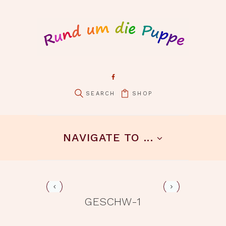
SHOP
pin it
NAVIGATE TO ...
geschw-2
GESCHW-1