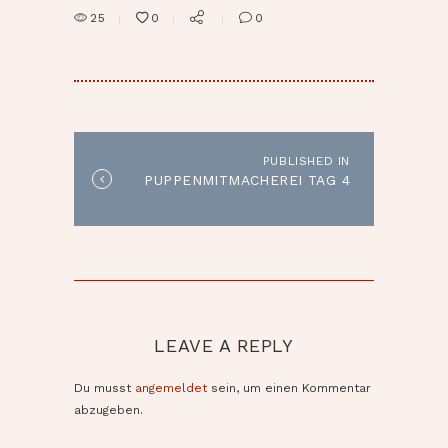
25
0
0
BEITRAGSNAVIGATION
PUBLISHED IN
Published
PUPPENMITMACHEREI TAG 4
in
the
post:
LEAVE A REPLY
Du musst
angemeldet
sein, um einen Kommentar
abzugeben.