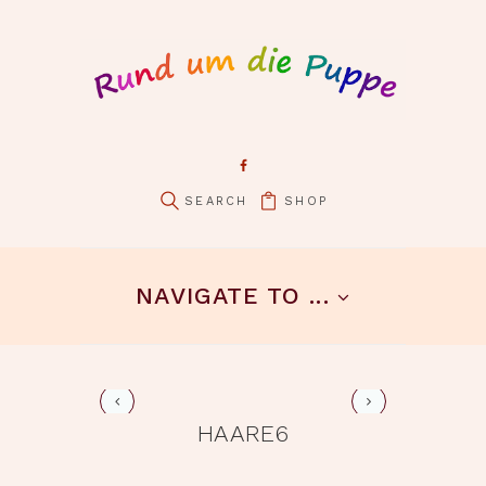
SHOP
pin it
NAVIGATE TO ...
haare7
HAARE6