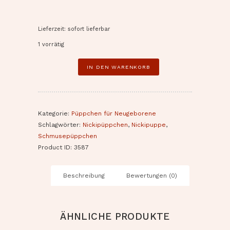
Lieferzeit: sofort lieferbar
1 vorrätig
Minipüppchen
IN DEN WARENKORB
nach
Art
der
Waldorfpuppe
Kategorie:
Püppchen für Neugeborene
Mittelgrün
Schlagwörter:
Nickipüppchen
,
Nickipuppe
,
Menge
Schmusepüppchen
Product ID:
3587
Beschreibung
Bewertungen (0)
ÄHNLICHE PRODUKTE