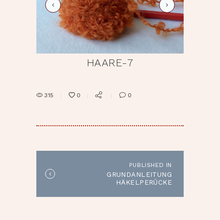
haare-8
HAARE-7
315
0
0
BEITRAGSNAVIGATION
PUBLISHED IN
Published
GRUNDANLEITUNG
in
HÄKELPERÜCKE
the
post: