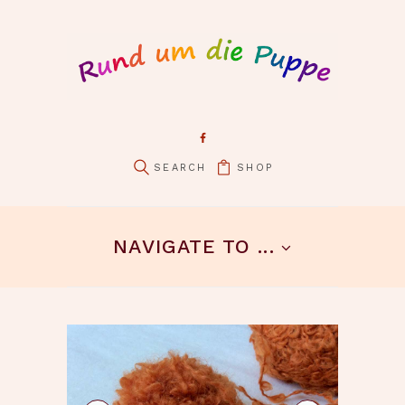
SHOP
pin it
NAVIGATE TO ...