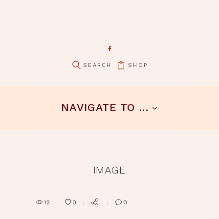
SHOP
pin it
NAVIGATE TO ...
IMAGE
12
0
0