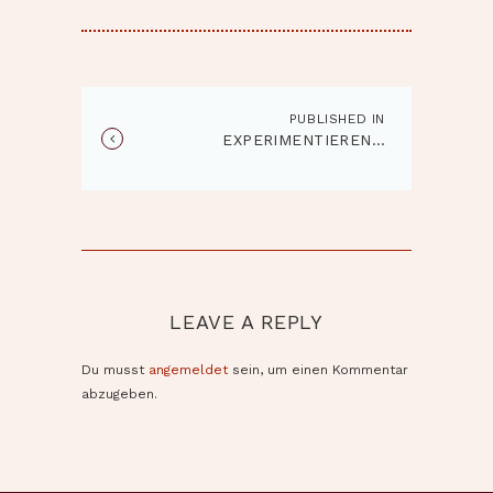
BEITRAGSNAVIGATION
PUBLISHED IN
Published
EXPERIMENTIEREN…
in
the
post:
LEAVE A REPLY
Du musst
angemeldet
sein, um einen Kommentar
abzugeben.