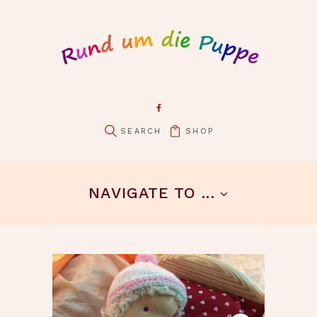
SHOP
pin it
NAVIGATE TO ...