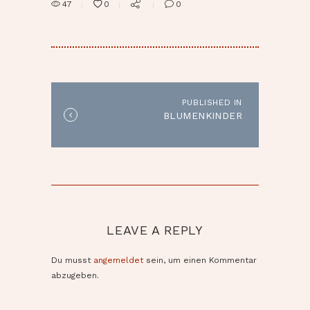
47
0
0
BEITRAGSNAVIGATION
PUBLISHED IN
Published
BLUMENKINDER
in
the
post:
LEAVE A REPLY
Du musst
angemeldet
sein, um einen Kommentar
abzugeben.