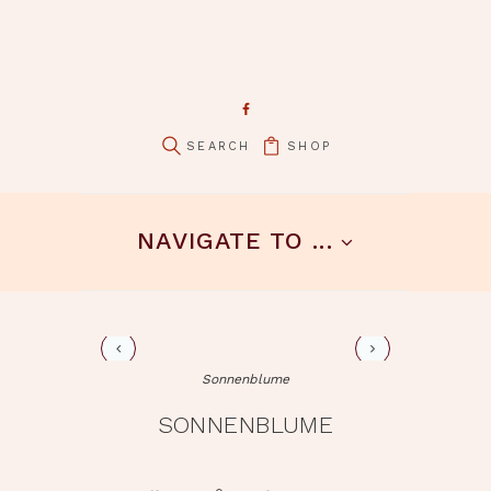
SHOP
pin it
NAVIGATE TO ...
maigloekchen
Sonnenblume
SONNENBLUME