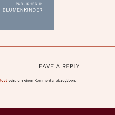
PUBLISHED IN
Published
BLUMENKINDER
in
the
post:
LEAVE A REPLY
ldet
sein, um einen Kommentar abzugeben.