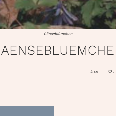
Gänseblümchen
GAENSEBLUEMCHE
56
0
RAGSNAVIGATION