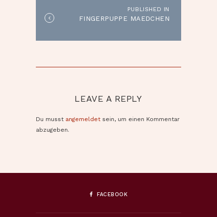
PUBLISHED IN
Published
FINGERPUPPE MAEDCHEN
in
the
post:
LEAVE A REPLY
Du musst
angemeldet
sein, um einen Kommentar
abzugeben.
FACEBOOK