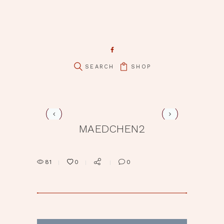
pin it
SHOP
maedchen4
MAEDCHEN2
81
0
0
BEITRAGSNAVIGATION