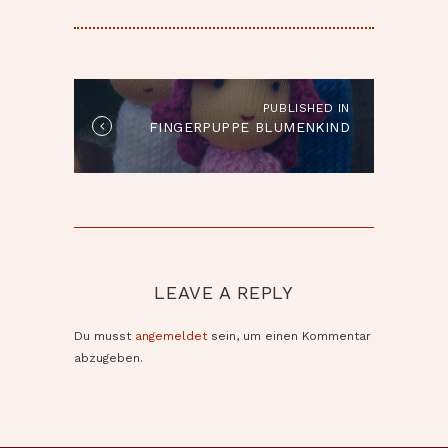
BEITRAGSNAVIGATION
PUBLISHED IN
Published
FINGERPUPPE BLUMENKIND
in
the
post:
LEAVE A REPLY
Du musst
angemeldet
sein, um einen Kommentar
abzugeben.