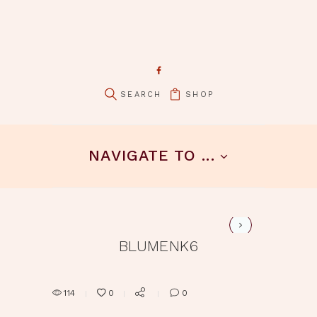
SHOP
pin it
NAVIGATE TO ...
blumenk1 - Kopie
BLUMENK6
114
0
0