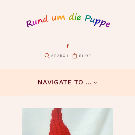
SHOP
pin it
NAVIGATE TO ...