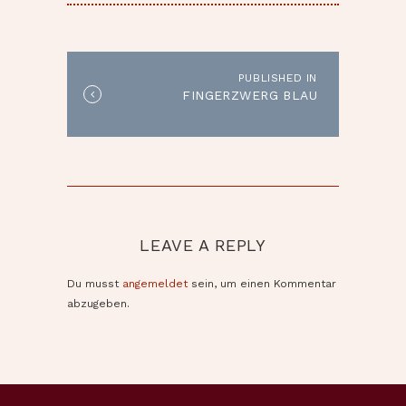
BEITRAGSNAVIGATION
PUBLISHED IN
Published
FINGERZWERG BLAU
in
the
post:
LEAVE A REPLY
Du musst
angemeldet
sein, um einen Kommentar
abzugeben.