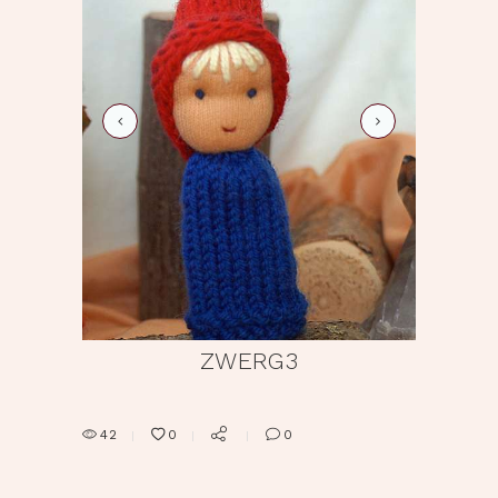
zwerg4
ZWERG3
42
0
0