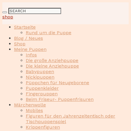
shop
Startseite
Rund um die Puppe
Blog / Neues
Shop
Meine Puppen
Infos
Die große Anziehpuppe
Die kleine Anziehpuppe
Babypuppen
Nickipuppen
Püppchen für Neugeborene
Puppenkleider
Fingerpuppen
Beim Friseur- Puppenfrisuren
Märchenwolle
Mobiles
Figuren für den Jahrenzeitentisch oder
Tischpuppenspiel
Krippenfiguren