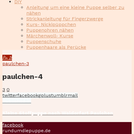
DIY
Anleitung um eine kleine Puppe selber zu
nähen
Strickanleitung für Fingerzwerge
Kurs- Nickipüppchen
Puppenohren nähen
Märchenwoll- Kurse
Puppenschuhe
Puppenhaare als Perücke
Pin It
paulchen-3
paulchen-4
3
0
twitter
facebook
gplus
tumblr
mail
Beitragsnavigation
Published
Published in
in
the
Kleine Stoffpuppe nach Waldorfart Paulchen
post:
facebook
rundumdiepuppe.de