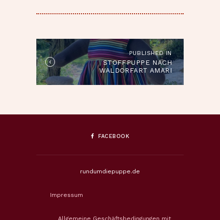
BEITRAGSNAVIGATION
PUBLISHED IN
Published
STOFFPUPPE NACH
in
WALDORFART AMARI
the
post:
FACEBOOK
rundumdiepuppe.de
Impressum
Allgemeine Geschäftsbedingungen mit