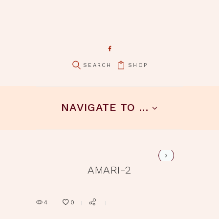
SHOP
pin it
NAVIGATE TO ...
amari-1
AMARI-2
4
0