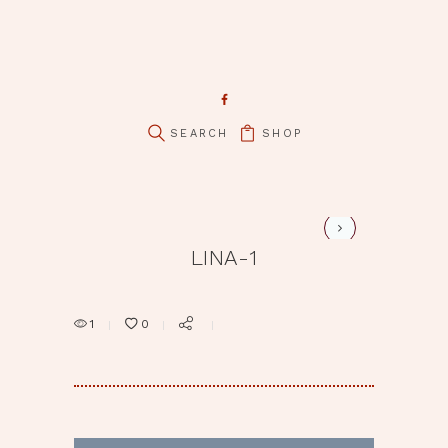
pin it
SHOP
lina-2
LINA-1
1
0
BEITRAGSNAVIGATION