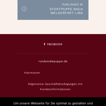
PUBLISHED IN
Published
STOFFPUPPE NACH
in
WALDORFART LINA
the
post:
FACEBOOK
rundumdiepuppe.de
Impressum
Allgemeine Geschäftsbedingungen mit
Kundeninformationen
Datenschutzerklärung
Um unsere Webseite für Sie optimal zu gestalten und