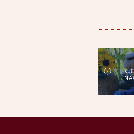
BEIT
KL
NA