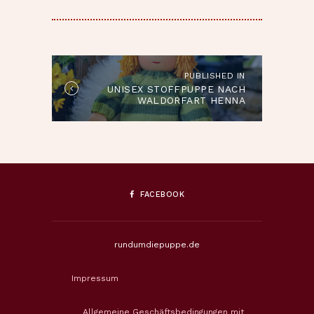
BEITRAGSNAVIGATION
PUBLISHED IN
Published
UNISEX STOFFPUPPE NACH
in
WALDORFART HENNA
the
post:
FACEBOOK
rundumdiepuppe.de
Impressum
Allgemeine Geschäftsbedingungen mit