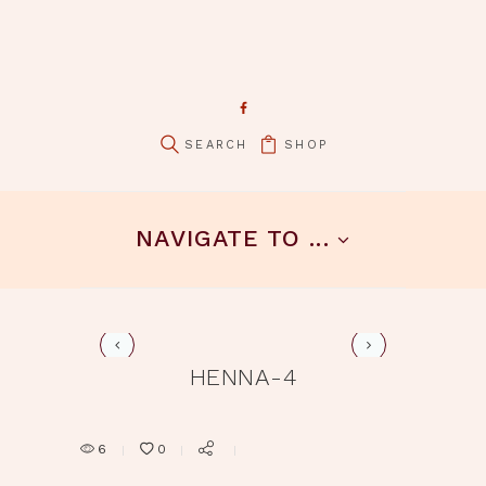
SHOP
pin it
NAVIGATE TO ...
henna-5
HENNA-4
6
0