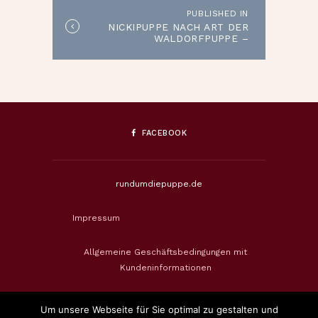
PUBLISHED IN
Published
NICKIPUPPE NACH ART DER
in
WALDORFPUPPE –
the
WUNSCHBESTELLUNG
post:
FACEBOOK
rundumdiepuppe.de
Impressum
Allgemeine Geschäftsbedingungen mit
Kundeninformationen
Datenschutzerklärung
Um unsere Webseite für Sie optimal zu gestalten und