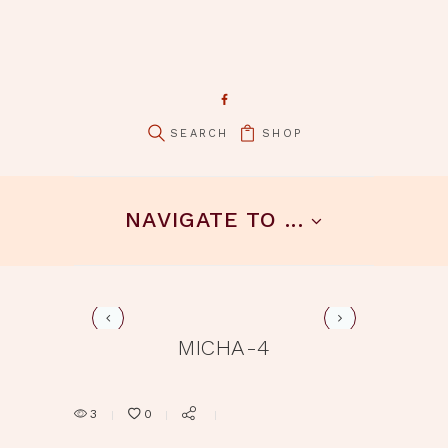
SHOP
pin it
NAVIGATE TO ...
mich-3
MICHA-4
3
0