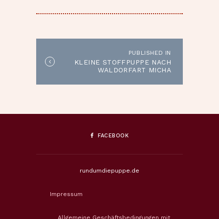
BEITRAGSNAVIGATION
PUBLISHED IN
Published
KLEINE STOFFPUPPE NACH
in
WALDORFART MICHA
the
post:
FACEBOOK
rundumdiepuppe.de
Impressum
Allgemeine Geschäftsbedingungen mit