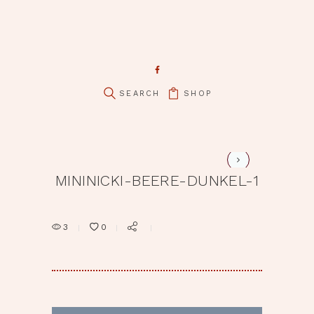
pin it
SHOP
mininicki-beere-dunkel-2
MININICKI-BEERE-DUNKEL-1
3
0
BEITRAGSNAVIGATION