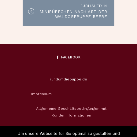
PUBLISHED IN
Published
MINIPÜPPCHEN NACH ART DER
in
WALDORFPUPPE BEERE
the
DUNKEL
post:
FACEBOOK
rundumdiepuppe.de
Impressum
Allgemeine Geschäftsbedingungen mit
Kundeninformationen
Datenschutzerklärung
Um unsere Webseite für Sie optimal zu gestalten und