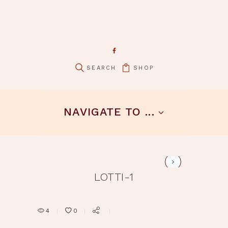
SHOP
pin it
NAVIGATE TO ...
lotti-2
LOTTI-1
4
0