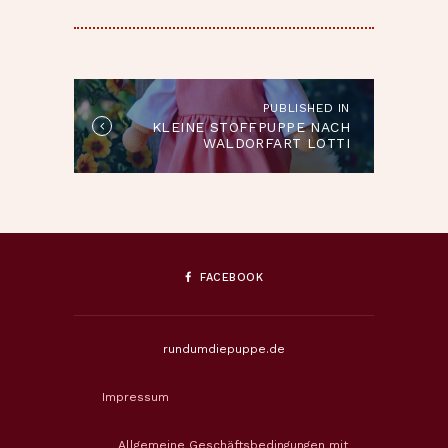
BEITRAGSNAVIGATION
PUBLISHED IN
Published
KLEINE STOFFPUPPE NACH
in
WALDORFART LOTTI
the
post:
FACEBOOK
rundumdiepuppe.de
Impressum
Allgemeine Geschäftsbedingungen mit