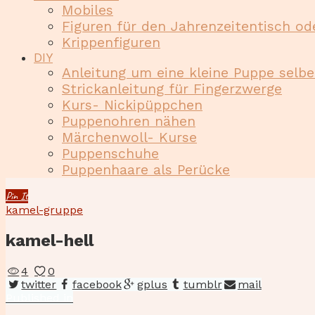
Mobiles
Figuren für den Jahrenzeitentisch od
Krippenfiguren
DIY
Anleitung um eine kleine Puppe selb
Strickanleitung für Fingerzwerge
Kurs- Nickipüppchen
Puppenohren nähen
Märchenwoll- Kurse
Puppenschuhe
Puppenhaare als Perücke
Pin It
kamel-gruppe
kamel-hell
4
0
twitter
facebook
gplus
tumblr
mail
Beitragsnavigation
Published
Published in
in