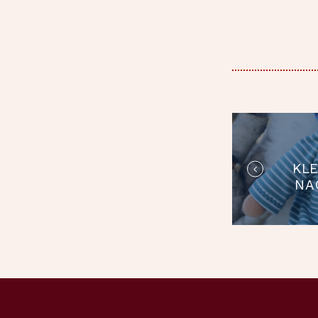
BEIT
KL
NA