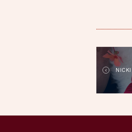
BEIT
NICK