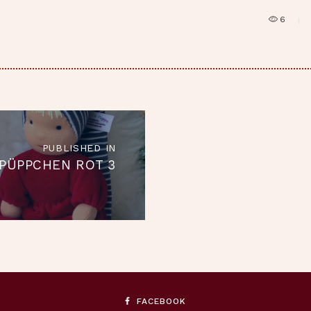
6
RAGSNAVIGATION
PUBLISHED IN
Published
IPÜPPCHEN ROT 3
in
the
post:
FACEBOOK