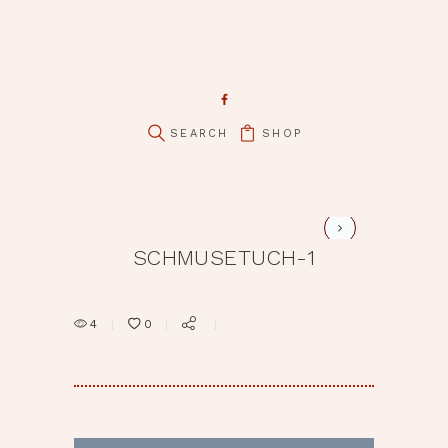
pin it
SHOP
schmusetuch-2
SCHMUSETUCH-1
4
0
BEITRAGSNAVIGATION