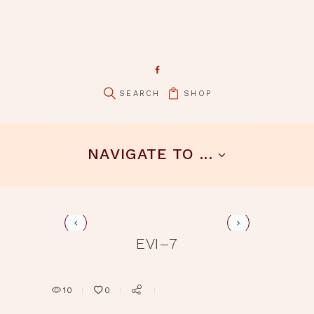
SHOP
pin it
NAVIGATE TO ...
evi-8
EVI–7
10
0