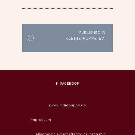
BEITRAGSNAVIGATION
PUBLISHED IN
Published
KLEINE PUPPE EVI
in
the
post:
FACEBOOK
rundumdiepuppe.de
Impressum
Allgemeine Geschäftsbedingungen mit