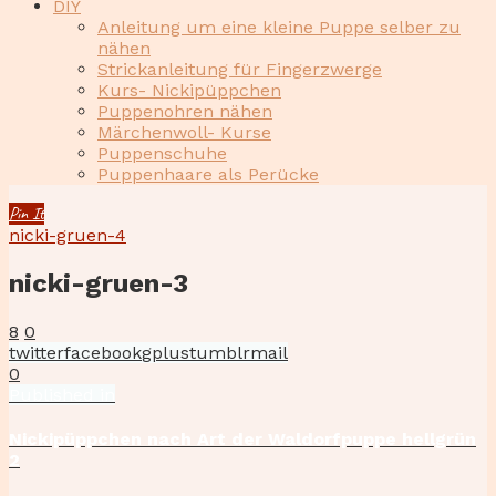
DIY
Anleitung um eine kleine Puppe selber zu
nähen
Strickanleitung für Fingerzwerge
Kurs- Nickipüppchen
Puppenohren nähen
Märchenwoll- Kurse
Puppenschuhe
Puppenhaare als Perücke
Pin It
nicki-gruen-4
nicki-gruen-3
8
0
twitter
facebook
gplus
tumblr
mail
0
Beitragsnavigation
Published
Published in
in
the
Nickipüppchen nach Art der Waldorfpuppe hellgrün
post:
2