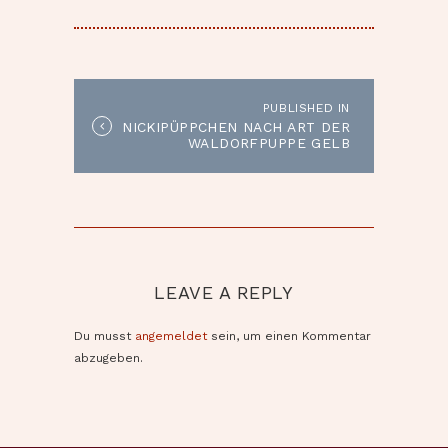
BEITRAGSNAVIGATION
PUBLISHED IN
Published
NICKIPÜPPCHEN NACH ART DER
in
WALDORFPUPPE GELB
the
post:
LEAVE A REPLY
Du musst
angemeldet
sein, um einen Kommentar
abzugeben.