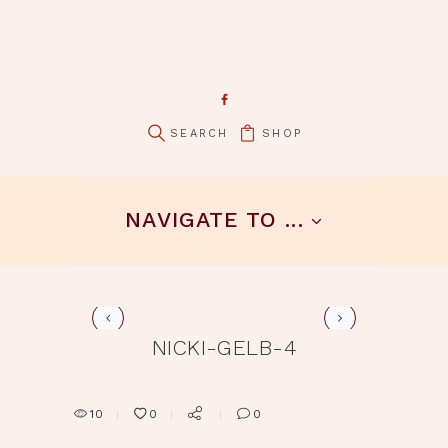
SHOP
pin it
NAVIGATE TO ...
nicki-gelb-5
NICKI-GELB-4
10
0
0